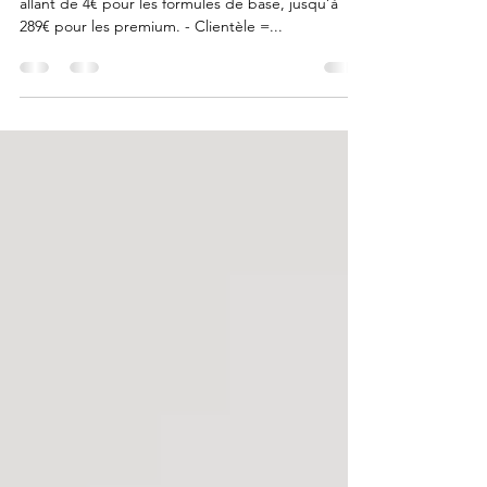
internet
- Tarifs = En moyenne, un abonnement coûte 66,5€
allant de 4€ pour les formules de base, jusqu’à
289€ pour les premium. - Clientèle =...